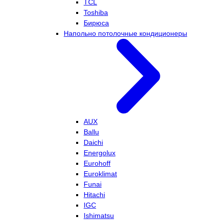
TCL
Toshiba
Бирюса
Напольно потолочные кондиционеры
AUX
Ballu
Daichi
Energolux
Eurohoff
Euroklimat
Funai
Hitachi
IGC
Ishimatsu