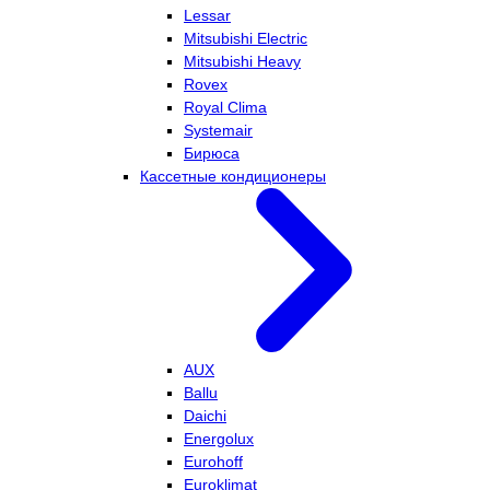
Lessar
Mitsubishi Electric
Mitsubishi Heavy
Rovex
Royal Clima
Systemair
Бирюса
Кассетные кондиционеры
AUX
Ballu
Daichi
Energolux
Eurohoff
Euroklimat