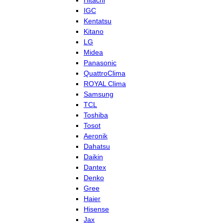
Hitachi
IGC
Kentatsu
Kitano
LG
Midea
Panasonic
QuattroClima
ROYAL Clima
Samsung
TCL
Toshiba
Tosot
Aeronik
Dahatsu
Daikin
Dantex
Denko
Gree
Haier
Hisense
Jax