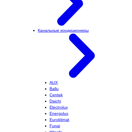
Канальные кондиционеры
AUX
Ballu
Centek
Daichi
Electrolux
Energolux
Euroklimat
Funai