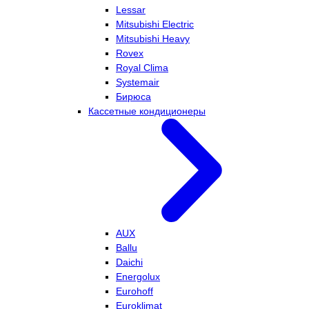
Lessar
Mitsubishi Electric
Mitsubishi Heavy
Rovex
Royal Clima
Systemair
Бирюса
Кассетные кондиционеры
AUX
Ballu
Daichi
Energolux
Eurohoff
Euroklimat