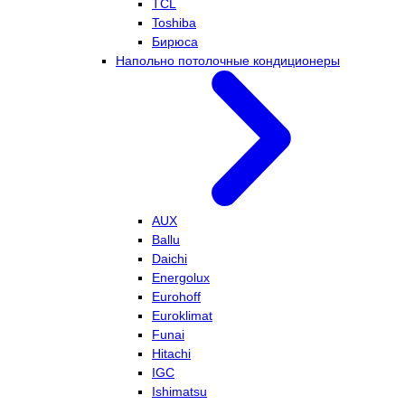
TCL
Toshiba
Бирюса
Напольно потолочные кондиционеры
AUX
Ballu
Daichi
Energolux
Eurohoff
Euroklimat
Funai
Hitachi
IGC
Ishimatsu