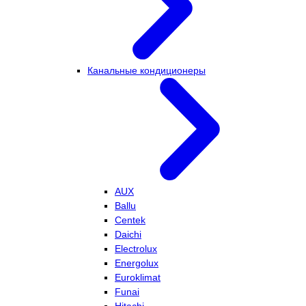
Канальные кондиционеры
AUX
Ballu
Centek
Daichi
Electrolux
Energolux
Euroklimat
Funai