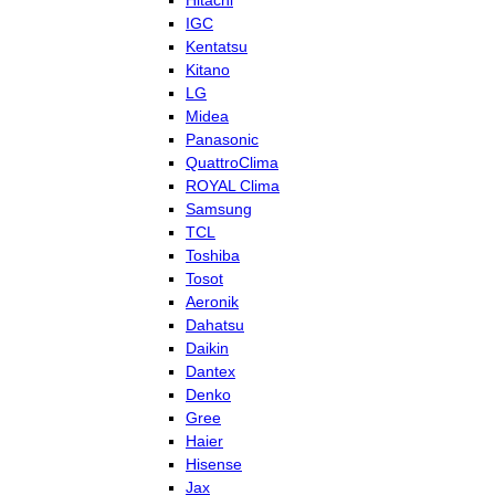
Hitachi
IGC
Kentatsu
Kitano
LG
Midea
Panasonic
QuattroClima
ROYAL Clima
Samsung
TCL
Toshiba
Tosot
Aeronik
Dahatsu
Daikin
Dantex
Denko
Gree
Haier
Hisense
Jax