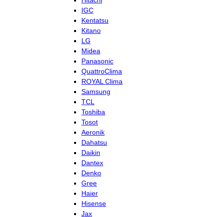
Hitachi
IGC
Kentatsu
Kitano
LG
Midea
Panasonic
QuattroClima
ROYAL Clima
Samsung
TCL
Toshiba
Tosot
Aeronik
Dahatsu
Daikin
Dantex
Denko
Gree
Haier
Hisense
Jax