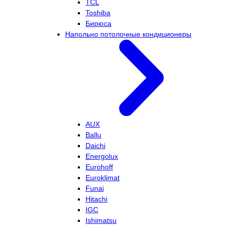
TCL
Toshiba
Бирюса
Напольно потолочные кондиционеры
AUX
Ballu
Daichi
Energolux
Eurohoff
Euroklimat
Funai
Hitachi
IGC
Ishimatsu