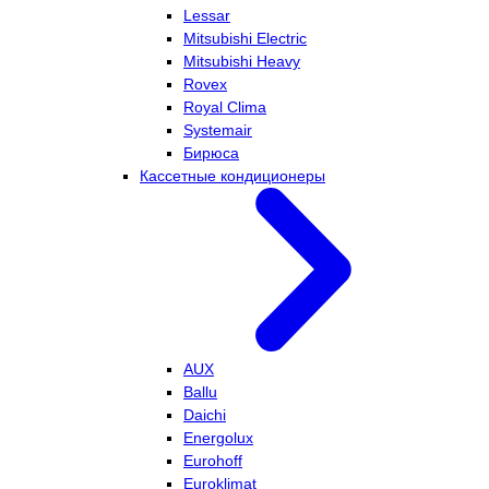
Lessar
Mitsubishi Electric
Mitsubishi Heavy
Rovex
Royal Clima
Systemair
Бирюса
Кассетные кондиционеры
AUX
Ballu
Daichi
Energolux
Eurohoff
Euroklimat