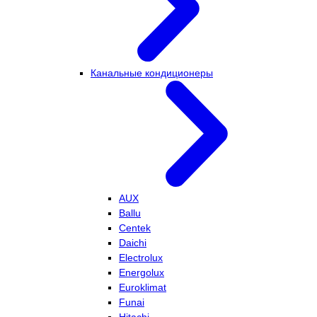
Канальные кондиционеры
AUX
Ballu
Centek
Daichi
Electrolux
Energolux
Euroklimat
Funai