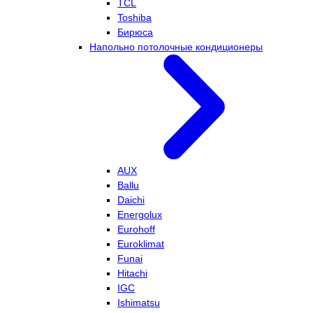
TCL
Toshiba
Бирюса
Напольно потолочные кондиционеры
AUX
Ballu
Daichi
Energolux
Eurohoff
Euroklimat
Funai
Hitachi
IGC
Ishimatsu