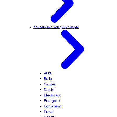
Канальные кондиционеры
AUX
Ballu
Centek
Daichi
Electrolux
Energolux
Euroklimat
Funai