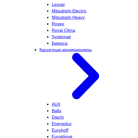
Lessar
Mitsubishi Electric
Mitsubishi Heavy
Rovex
Royal Clima
Systemair
Бирюса
Кассетные кондиционеры
AUX
Ballu
Daichi
Energolux
Eurohoff
Euroklimat