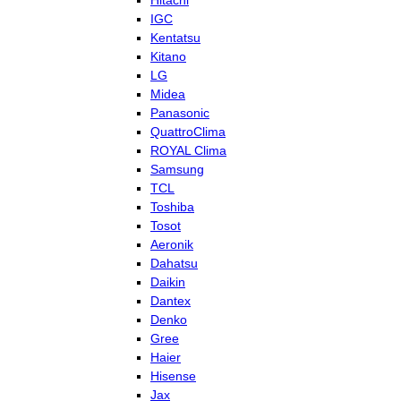
Hitachi
IGC
Kentatsu
Kitano
LG
Midea
Panasonic
QuattroClima
ROYAL Clima
Samsung
TCL
Toshiba
Tosot
Aeronik
Dahatsu
Daikin
Dantex
Denko
Gree
Haier
Hisense
Jax