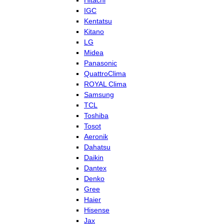
Hitachi
IGC
Kentatsu
Kitano
LG
Midea
Panasonic
QuattroClima
ROYAL Clima
Samsung
TCL
Toshiba
Tosot
Aeronik
Dahatsu
Daikin
Dantex
Denko
Gree
Haier
Hisense
Jax