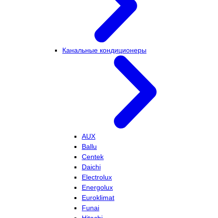
Канальные кондиционеры
AUX
Ballu
Centek
Daichi
Electrolux
Energolux
Euroklimat
Funai