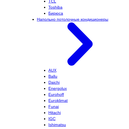
TCL
Toshiba
Бирюса
Напольно потолочные кондиционеры
AUX
Ballu
Daichi
Energolux
Eurohoff
Euroklimat
Funai
Hitachi
IGC
Ishimatsu