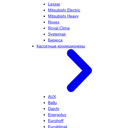
Lessar
Mitsubishi Electric
Mitsubishi Heavy
Rovex
Royal Clima
Systemair
Бирюса
Кассетные кондиционеры
AUX
Ballu
Daichi
Energolux
Eurohoff
Euroklimat