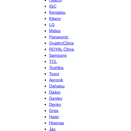
Hitachi
IGC
Kentatsu
Kitano
LG
Midea
Panasonic
QuattroClima
ROYAL Clima
Samsung
TCL
Toshiba
Tosot
Aeronik
Dahatsu
Daikin
Dantex
Denko
Gree
Haier
Hisense
Jax