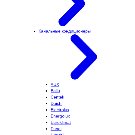
Канальные кондиционеры
AUX
Ballu
Centek
Daichi
Electrolux
Energolux
Euroklimat
Funai