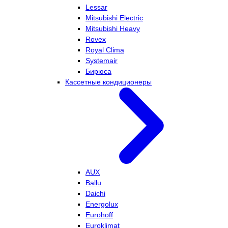
Lessar
Mitsubishi Electric
Mitsubishi Heavy
Rovex
Royal Clima
Systemair
Бирюса
Кассетные кондиционеры
AUX
Ballu
Daichi
Energolux
Eurohoff
Euroklimat