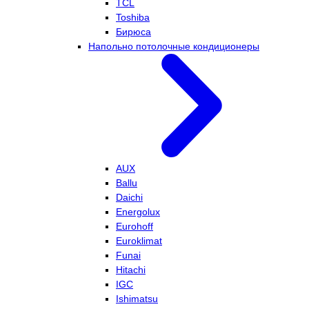
TCL
Toshiba
Бирюса
Напольно потолочные кондиционеры
AUX
Ballu
Daichi
Energolux
Eurohoff
Euroklimat
Funai
Hitachi
IGC
Ishimatsu