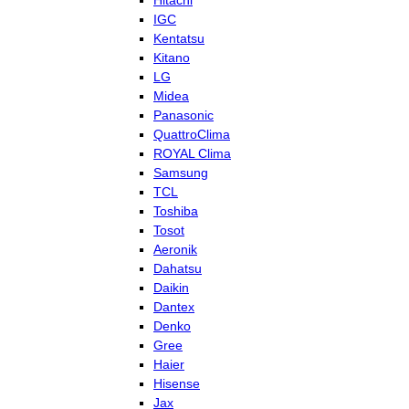
Hitachi
IGC
Kentatsu
Kitano
LG
Midea
Panasonic
QuattroClima
ROYAL Clima
Samsung
TCL
Toshiba
Tosot
Aeronik
Dahatsu
Daikin
Dantex
Denko
Gree
Haier
Hisense
Jax