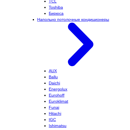
TCL
Toshiba
Бирюса
Напольно потолочные кондиционеры
AUX
Ballu
Daichi
Energolux
Eurohoff
Euroklimat
Funai
Hitachi
IGC
Ishimatsu