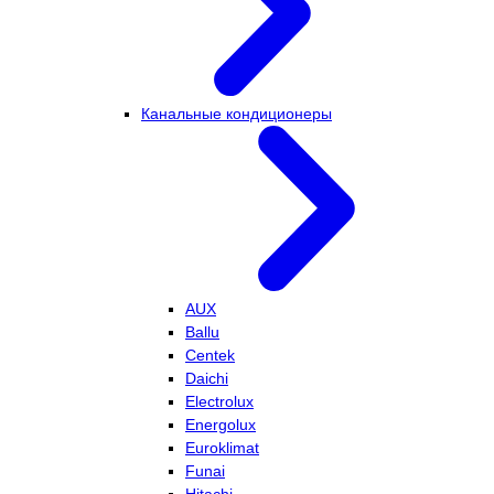
Канальные кондиционеры
AUX
Ballu
Centek
Daichi
Electrolux
Energolux
Euroklimat
Funai