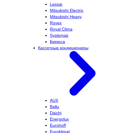
Lessar
Mitsubishi Electric
Mitsubishi Heavy
Rovex
Royal Clima
Systemair
Бирюса
Кассетные кондиционеры
AUX
Ballu
Daichi
Energolux
Eurohoff
Euroklimat