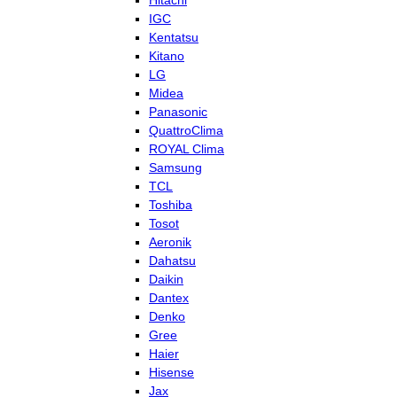
Hitachi
IGC
Kentatsu
Kitano
LG
Midea
Panasonic
QuattroClima
ROYAL Clima
Samsung
TCL
Toshiba
Tosot
Aeronik
Dahatsu
Daikin
Dantex
Denko
Gree
Haier
Hisense
Jax