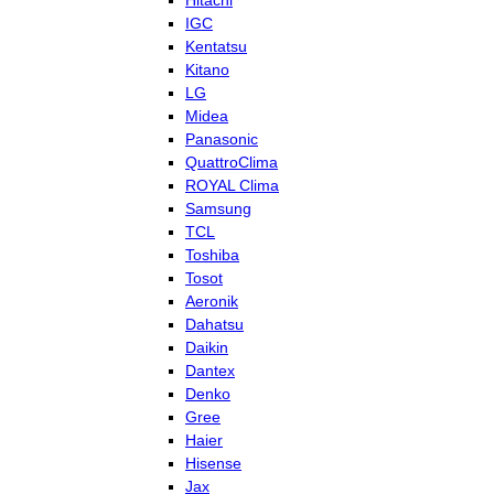
Hitachi
IGC
Kentatsu
Kitano
LG
Midea
Panasonic
QuattroClima
ROYAL Clima
Samsung
TCL
Toshiba
Tosot
Aeronik
Dahatsu
Daikin
Dantex
Denko
Gree
Haier
Hisense
Jax