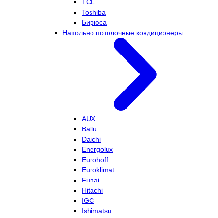
TCL
Toshiba
Бирюса
Напольно потолочные кондиционеры
AUX
Ballu
Daichi
Energolux
Eurohoff
Euroklimat
Funai
Hitachi
IGC
Ishimatsu