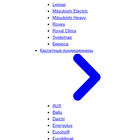
Lessar
Mitsubishi Electric
Mitsubishi Heavy
Rovex
Royal Clima
Systemair
Бирюса
Кассетные кондиционеры
AUX
Ballu
Daichi
Energolux
Eurohoff
Euroklimat