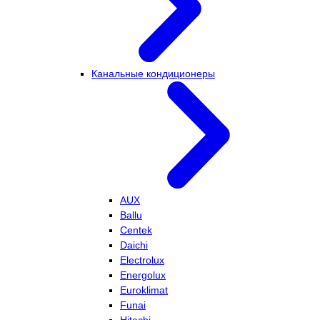
Канальные кондиционеры
AUX
Ballu
Centek
Daichi
Electrolux
Energolux
Euroklimat
Funai