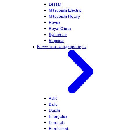
Lessar
Mitsubishi Electric
Mitsubishi Heavy
Rovex
Royal Clima
Systemair
Бирюса
Кассетные кондиционеры
AUX
Ballu
Daichi
Energolux
Eurohoff
Euroklimat