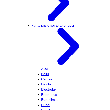
Канальные кондиционеры
AUX
Ballu
Centek
Daichi
Electrolux
Energolux
Euroklimat
Funai