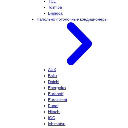
TCL
Toshiba
Бирюса
Напольно потолочные кондиционеры
AUX
Ballu
Daichi
Energolux
Eurohoff
Euroklimat
Funai
Hitachi
IGC
Ishimatsu