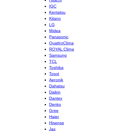
Hitachi
IGC
Kentatsu
Kitano
LG
Midea
Panasonic
QuattroClima
ROYAL Clima
Samsung
TCL
Toshiba
Tosot
Aeronik
Dahatsu
Daikin
Dantex
Denko
Gree
Haier
Hisense
Jax