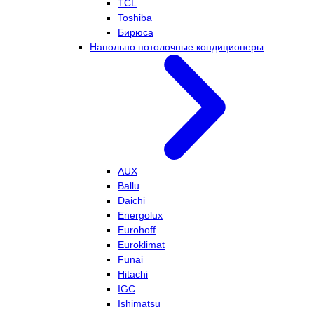
TCL
Toshiba
Бирюса
Напольно потолочные кондиционеры
AUX
Ballu
Daichi
Energolux
Eurohoff
Euroklimat
Funai
Hitachi
IGC
Ishimatsu