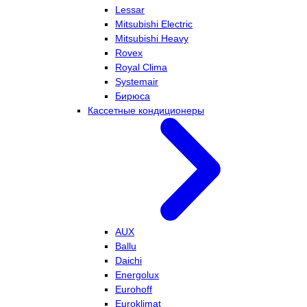
Lessar
Mitsubishi Electric
Mitsubishi Heavy
Rovex
Royal Clima
Systemair
Бирюса
Кассетные кондиционеры
AUX
Ballu
Daichi
Energolux
Eurohoff
Euroklimat