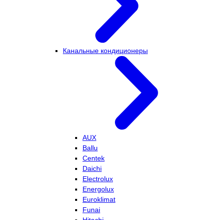
Канальные кондиционеры
AUX
Ballu
Centek
Daichi
Electrolux
Energolux
Euroklimat
Funai