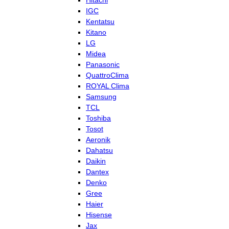
Hitachi
IGC
Kentatsu
Kitano
LG
Midea
Panasonic
QuattroClima
ROYAL Clima
Samsung
TCL
Toshiba
Tosot
Aeronik
Dahatsu
Daikin
Dantex
Denko
Gree
Haier
Hisense
Jax