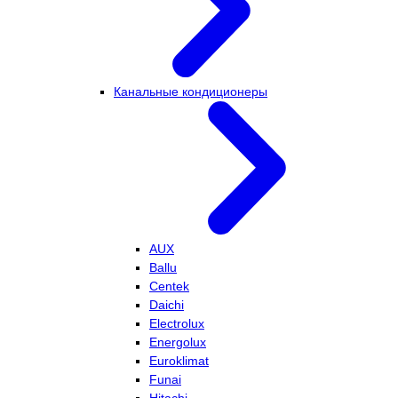
Канальные кондиционеры
AUX
Ballu
Centek
Daichi
Electrolux
Energolux
Euroklimat
Funai