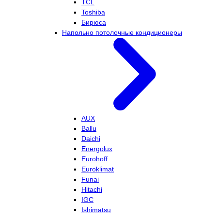
TCL
Toshiba
Бирюса
Напольно потолочные кондиционеры
AUX
Ballu
Daichi
Energolux
Eurohoff
Euroklimat
Funai
Hitachi
IGC
Ishimatsu