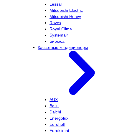
Lessar
Mitsubishi Electric
Mitsubishi Heavy
Rovex
Royal Clima
Systemair
Бирюса
Кассетные кондиционеры
AUX
Ballu
Daichi
Energolux
Eurohoff
Euroklimat