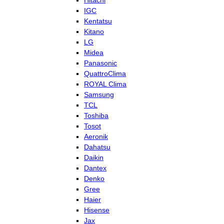
Hitachi
IGC
Kentatsu
Kitano
LG
Midea
Panasonic
QuattroClima
ROYAL Clima
Samsung
TCL
Toshiba
Tosot
Aeronik
Dahatsu
Daikin
Dantex
Denko
Gree
Haier
Hisense
Jax