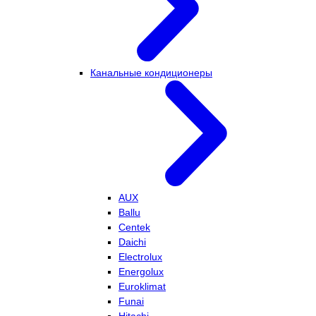
Канальные кондиционеры
AUX
Ballu
Centek
Daichi
Electrolux
Energolux
Euroklimat
Funai