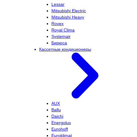
Lessar
Mitsubishi Electric
Mitsubishi Heavy
Rovex
Royal Clima
Systemair
Бирюса
Кассетные кондиционеры
AUX
Ballu
Daichi
Energolux
Eurohoff
Euroklimat