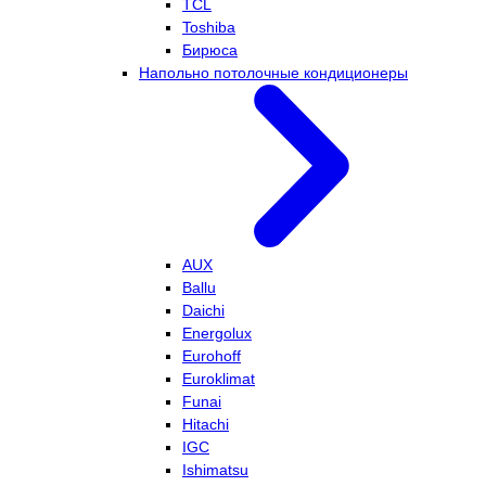
TCL
Toshiba
Бирюса
Напольно потолочные кондиционеры
AUX
Ballu
Daichi
Energolux
Eurohoff
Euroklimat
Funai
Hitachi
IGC
Ishimatsu