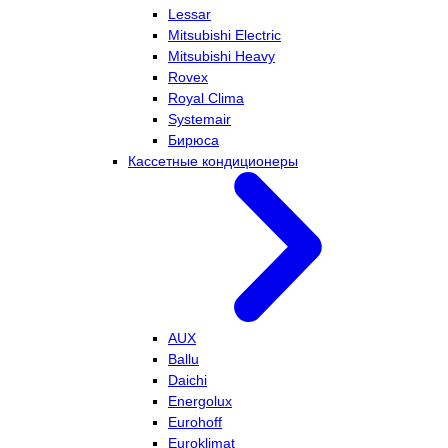
Lessar
Mitsubishi Electric
Mitsubishi Heavy
Rovex
Royal Clima
Systemair
Бирюса
Кассетные кондиционеры
AUX
Ballu
Daichi
Energolux
Eurohoff
Euroklimat