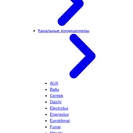
Канальные кондиционеры
AUX
Ballu
Centek
Daichi
Electrolux
Energolux
Euroklimat
Funai