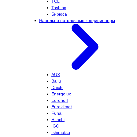
TCL
Toshiba
Бирюса
Напольно потолочные кондиционеры
AUX
Ballu
Daichi
Energolux
Eurohoff
Euroklimat
Funai
Hitachi
IGC
Ishimatsu