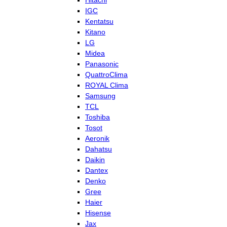
Hitachi
IGC
Kentatsu
Kitano
LG
Midea
Panasonic
QuattroClima
ROYAL Clima
Samsung
TCL
Toshiba
Tosot
Aeronik
Dahatsu
Daikin
Dantex
Denko
Gree
Haier
Hisense
Jax