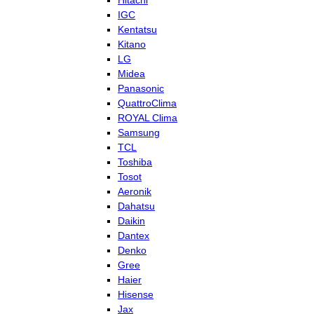
Hitachi
IGC
Kentatsu
Kitano
LG
Midea
Panasonic
QuattroClima
ROYAL Clima
Samsung
TCL
Toshiba
Tosot
Aeronik
Dahatsu
Daikin
Dantex
Denko
Gree
Haier
Hisense
Jax