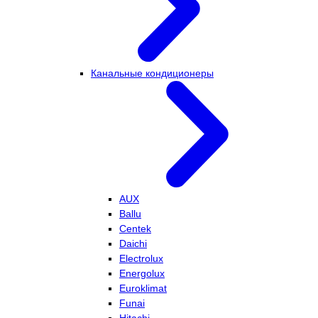
Канальные кондиционеры
AUX
Ballu
Centek
Daichi
Electrolux
Energolux
Euroklimat
Funai