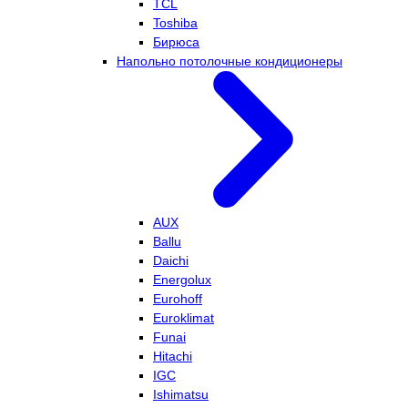
TCL
Toshiba
Бирюса
Напольно потолочные кондиционеры
AUX
Ballu
Daichi
Energolux
Eurohoff
Euroklimat
Funai
Hitachi
IGC
Ishimatsu