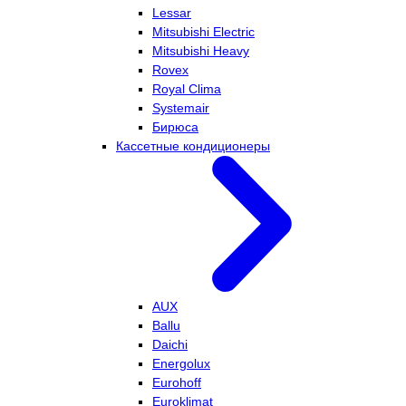
Lessar
Mitsubishi Electric
Mitsubishi Heavy
Rovex
Royal Clima
Systemair
Бирюса
Кассетные кондиционеры
AUX
Ballu
Daichi
Energolux
Eurohoff
Euroklimat