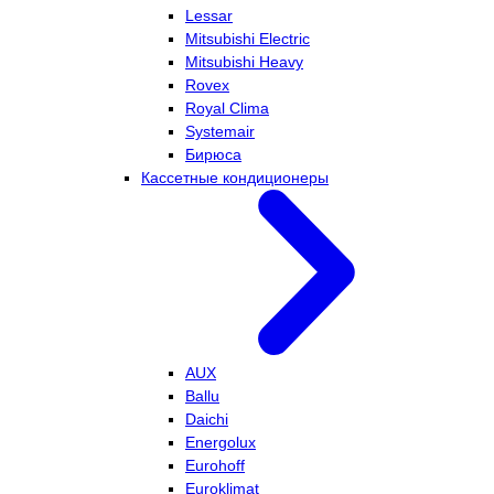
Lessar
Mitsubishi Electric
Mitsubishi Heavy
Rovex
Royal Clima
Systemair
Бирюса
Кассетные кондиционеры
AUX
Ballu
Daichi
Energolux
Eurohoff
Euroklimat