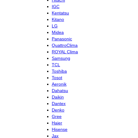
Hitachi
IGC
Kentatsu
Kitano
LG
Midea
Panasonic
QuattroClima
ROYAL Clima
Samsung
TCL
Toshiba
Tosot
Aeronik
Dahatsu
Daikin
Dantex
Denko
Gree
Haier
Hisense
Jax