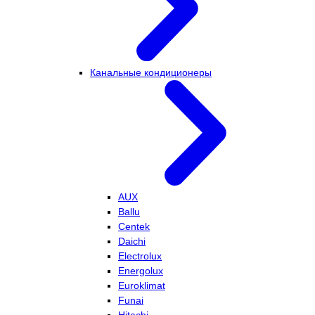
Канальные кондиционеры
AUX
Ballu
Centek
Daichi
Electrolux
Energolux
Euroklimat
Funai