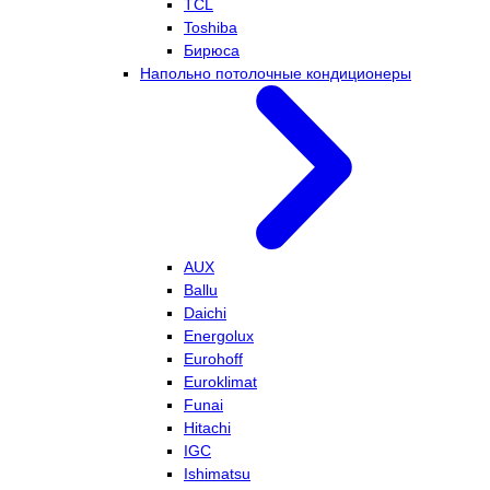
TCL
Toshiba
Бирюса
Напольно потолочные кондиционеры
AUX
Ballu
Daichi
Energolux
Eurohoff
Euroklimat
Funai
Hitachi
IGC
Ishimatsu