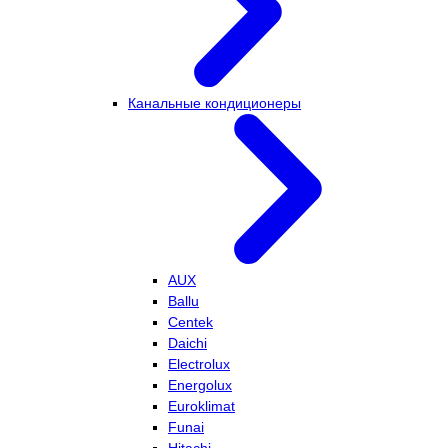
Канальные кондиционеры
AUX
Ballu
Centek
Daichi
Electrolux
Energolux
Euroklimat
Funai