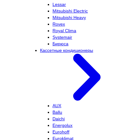
Lessar
Mitsubishi Electric
Mitsubishi Heavy
Rovex
Royal Clima
Systemair
Бирюса
Кассетные кондиционеры
AUX
Ballu
Daichi
Energolux
Eurohoff
Euroklimat