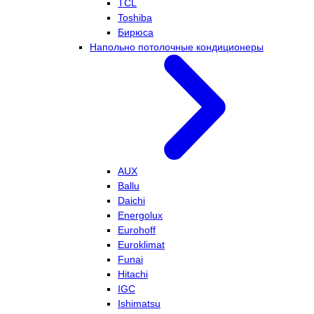
TCL
Toshiba
Бирюса
Напольно потолочные кондиционеры
AUX
Ballu
Daichi
Energolux
Eurohoff
Euroklimat
Funai
Hitachi
IGC
Ishimatsu