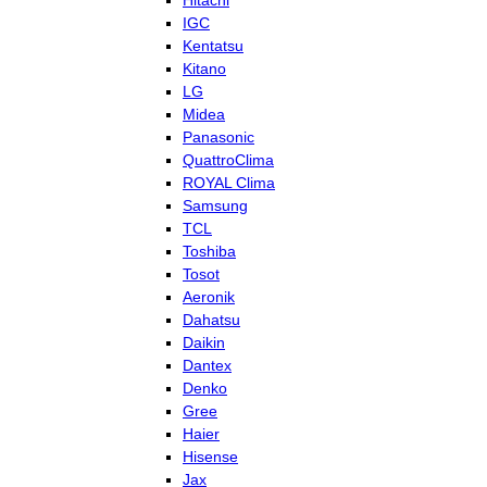
Hitachi
IGC
Kentatsu
Kitano
LG
Midea
Panasonic
QuattroClima
ROYAL Clima
Samsung
TCL
Toshiba
Tosot
Aeronik
Dahatsu
Daikin
Dantex
Denko
Gree
Haier
Hisense
Jax