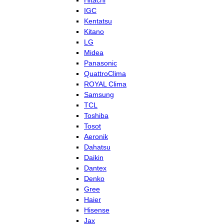
Hitachi
IGC
Kentatsu
Kitano
LG
Midea
Panasonic
QuattroClima
ROYAL Clima
Samsung
TCL
Toshiba
Tosot
Aeronik
Dahatsu
Daikin
Dantex
Denko
Gree
Haier
Hisense
Jax