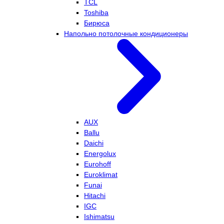
TCL
Toshiba
Бирюса
Напольно потолочные кондиционеры
AUX
Ballu
Daichi
Energolux
Eurohoff
Euroklimat
Funai
Hitachi
IGC
Ishimatsu