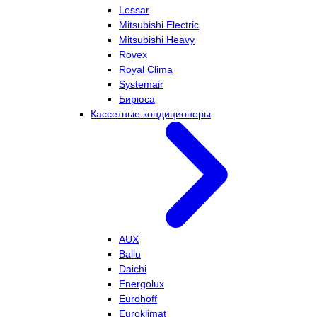
Lessar
Mitsubishi Electric
Mitsubishi Heavy
Rovex
Royal Clima
Systemair
Бирюса
Кассетные кондиционеры
AUX
Ballu
Daichi
Energolux
Eurohoff
Euroklimat