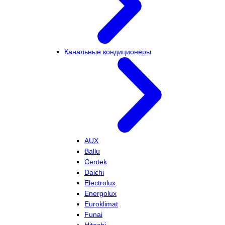
Канальные кондиционеры
AUX
Ballu
Centek
Daichi
Electrolux
Energolux
Euroklimat
Funai