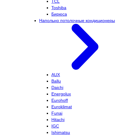
TCL
Toshiba
Бирюса
Напольно потолочные кондиционеры
AUX
Ballu
Daichi
Energolux
Eurohoff
Euroklimat
Funai
Hitachi
IGC
Ishimatsu