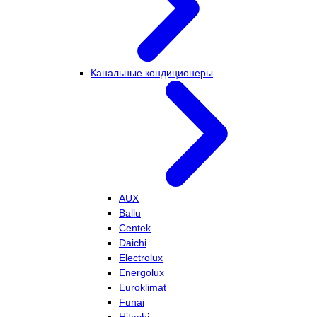
Канальные кондиционеры
AUX
Ballu
Centek
Daichi
Electrolux
Energolux
Euroklimat
Funai