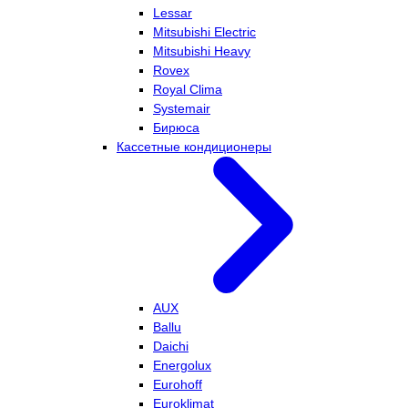
Lessar
Mitsubishi Electric
Mitsubishi Heavy
Rovex
Royal Clima
Systemair
Бирюса
Кассетные кондиционеры
AUX
Ballu
Daichi
Energolux
Eurohoff
Euroklimat