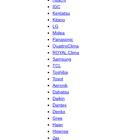
Hitachi
IGC
Kentatsu
Kitano
LG
Midea
Panasonic
QuattroClima
ROYAL Clima
Samsung
TCL
Toshiba
Tosot
Aeronik
Dahatsu
Daikin
Dantex
Denko
Gree
Haier
Hisense
Jax