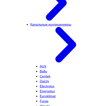
Канальные кондиционеры
AUX
Ballu
Centek
Daichi
Electrolux
Energolux
Euroklimat
Funai