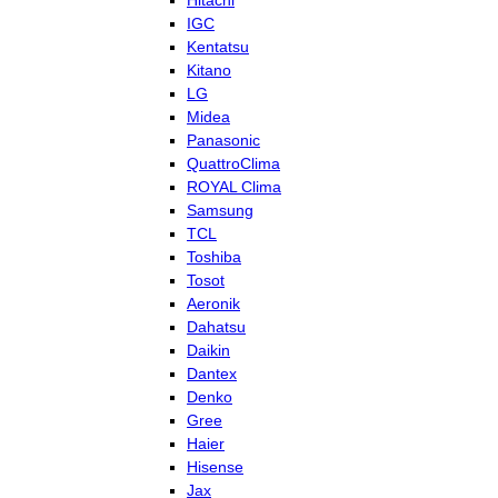
Hitachi
IGC
Kentatsu
Kitano
LG
Midea
Panasonic
QuattroClima
ROYAL Clima
Samsung
TCL
Toshiba
Tosot
Aeronik
Dahatsu
Daikin
Dantex
Denko
Gree
Haier
Hisense
Jax