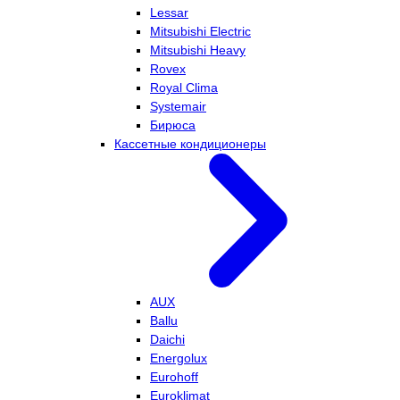
Lessar
Mitsubishi Electric
Mitsubishi Heavy
Rovex
Royal Clima
Systemair
Бирюса
Кассетные кондиционеры
AUX
Ballu
Daichi
Energolux
Eurohoff
Euroklimat