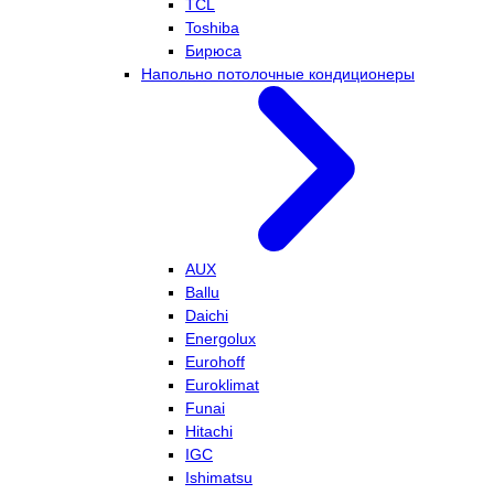
TCL
Toshiba
Бирюса
Напольно потолочные кондиционеры
AUX
Ballu
Daichi
Energolux
Eurohoff
Euroklimat
Funai
Hitachi
IGC
Ishimatsu