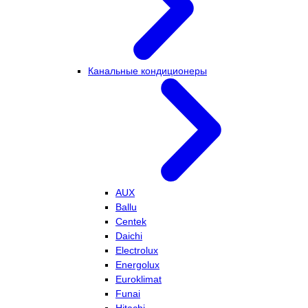
Канальные кондиционеры
AUX
Ballu
Centek
Daichi
Electrolux
Energolux
Euroklimat
Funai