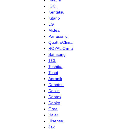
Hitachi
IGC
Kentatsu
Kitano
LG
Midea
Panasonic
QuattroClima
ROYAL Clima
Samsung
TCL
Toshiba
Tosot
Aeronik
Dahatsu
Daikin
Dantex
Denko
Gree
Haier
Hisense
Jax