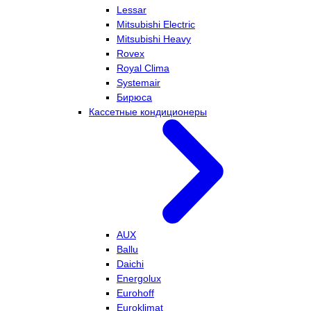
Lessar
Mitsubishi Electric
Mitsubishi Heavy
Rovex
Royal Clima
Systemair
Бирюса
Кассетные кондиционеры
AUX
Ballu
Daichi
Energolux
Eurohoff
Euroklimat