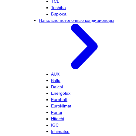
TCL
Toshiba
Бирюса
Напольно потолочные кондиционеры
AUX
Ballu
Daichi
Energolux
Eurohoff
Euroklimat
Funai
Hitachi
IGC
Ishimatsu