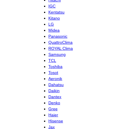
Hitachi
IGC
Kentatsu
Kitano
LG
Midea
Panasonic
QuattroClima
ROYAL Clima
Samsung
TCL
Toshiba
Tosot
Aeronik
Dahatsu
Daikin
Dantex
Denko
Gree
Haier
Hisense
Jax