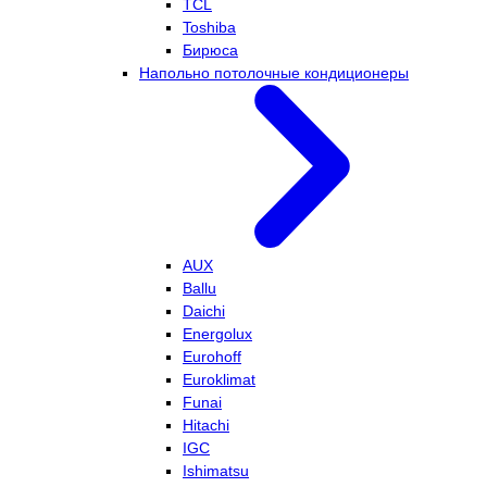
TCL
Toshiba
Бирюса
Напольно потолочные кондиционеры
AUX
Ballu
Daichi
Energolux
Eurohoff
Euroklimat
Funai
Hitachi
IGC
Ishimatsu