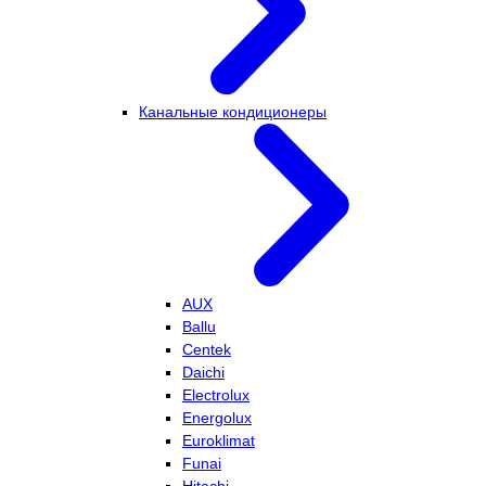
Канальные кондиционеры
AUX
Ballu
Centek
Daichi
Electrolux
Energolux
Euroklimat
Funai