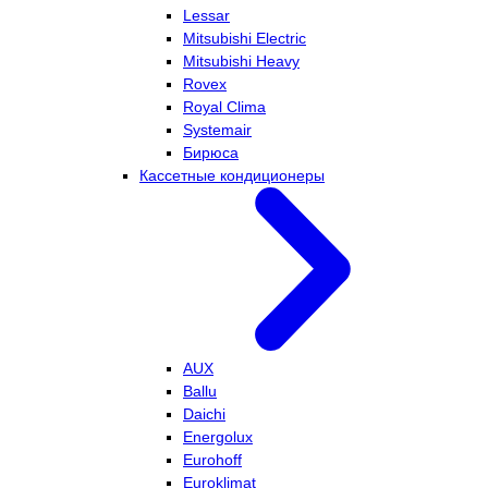
Lessar
Mitsubishi Electric
Mitsubishi Heavy
Rovex
Royal Clima
Systemair
Бирюса
Кассетные кондиционеры
AUX
Ballu
Daichi
Energolux
Eurohoff
Euroklimat