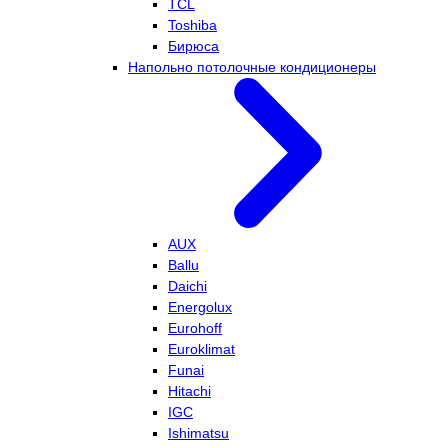
TCL
Toshiba
Бирюса
Напольно потолочные кондиционеры
AUX
Ballu
Daichi
Energolux
Eurohoff
Euroklimat
Funai
Hitachi
IGC
Ishimatsu