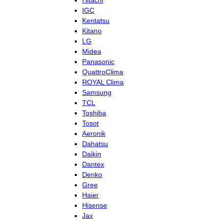
Hitachi
IGC
Kentatsu
Kitano
LG
Midea
Panasonic
QuattroClima
ROYAL Clima
Samsung
TCL
Toshiba
Tosot
Aeronik
Dahatsu
Daikin
Dantex
Denko
Gree
Haier
Hisense
Jax