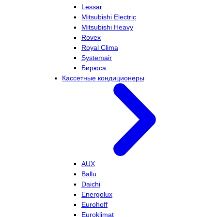
Lessar
Mitsubishi Electric
Mitsubishi Heavy
Rovex
Royal Clima
Systemair
Бирюса
Кассетные кондиционеры
AUX
Ballu
Daichi
Energolux
Eurohoff
Euroklimat