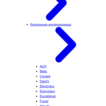
Канальные кондиционеры
AUX
Ballu
Centek
Daichi
Electrolux
Energolux
Euroklimat
Funai