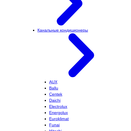
Канальные кондиционеры
AUX
Ballu
Centek
Daichi
Electrolux
Energolux
Euroklimat
Funai