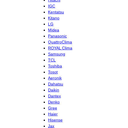
Hitachi
IGC
Kentatsu
Kitano
LG
Midea
Panasonic
QuattroClima
ROYAL Clima
Samsung
TCL
Toshiba
Tosot
Aeronik
Dahatsu
Daikin
Dantex
Denko
Gree
Haier
Hisense
Jax