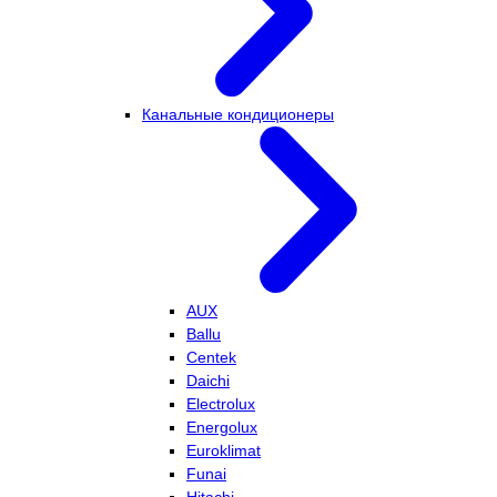
Канальные кондиционеры
AUX
Ballu
Centek
Daichi
Electrolux
Energolux
Euroklimat
Funai