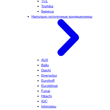
TCL
Toshiba
Бирюса
Напольно потолочные кондиционеры
AUX
Ballu
Daichi
Energolux
Eurohoff
Euroklimat
Funai
Hitachi
IGC
Ishimatsu