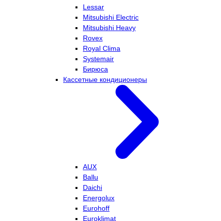
Lessar
Mitsubishi Electric
Mitsubishi Heavy
Rovex
Royal Clima
Systemair
Бирюса
Кассетные кондиционеры
AUX
Ballu
Daichi
Energolux
Eurohoff
Euroklimat