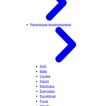
Канальные кондиционеры
AUX
Ballu
Centek
Daichi
Electrolux
Energolux
Euroklimat
Funai