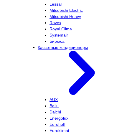
Lessar
Mitsubishi Electric
Mitsubishi Heavy
Rovex
Royal Clima
Systemair
Бирюса
Кассетные кондиционеры
AUX
Ballu
Daichi
Energolux
Eurohoff
Euroklimat