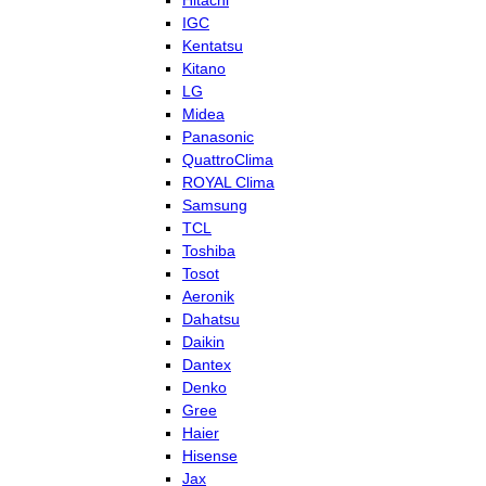
Hitachi
IGC
Kentatsu
Kitano
LG
Midea
Panasonic
QuattroClima
ROYAL Clima
Samsung
TCL
Toshiba
Tosot
Aeronik
Dahatsu
Daikin
Dantex
Denko
Gree
Haier
Hisense
Jax