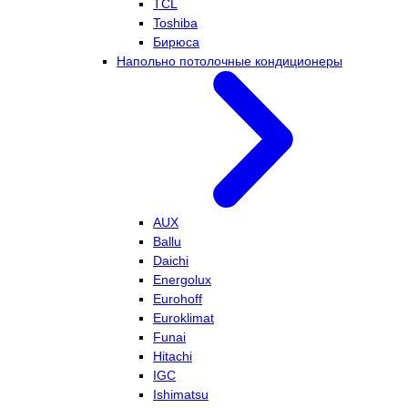
TCL
Toshiba
Бирюса
Напольно потолочные кондиционеры
AUX
Ballu
Daichi
Energolux
Eurohoff
Euroklimat
Funai
Hitachi
IGC
Ishimatsu