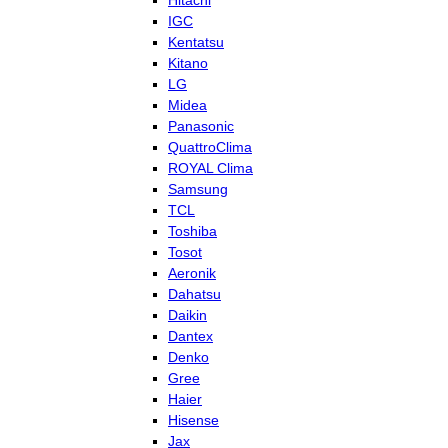
Hitachi
IGC
Kentatsu
Kitano
LG
Midea
Panasonic
QuattroClima
ROYAL Clima
Samsung
TCL
Toshiba
Tosot
Aeronik
Dahatsu
Daikin
Dantex
Denko
Gree
Haier
Hisense
Jax