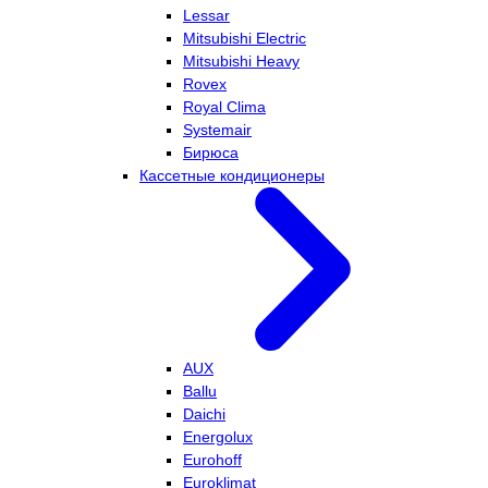
Lessar
Mitsubishi Electric
Mitsubishi Heavy
Rovex
Royal Clima
Systemair
Бирюса
Кассетные кондиционеры
AUX
Ballu
Daichi
Energolux
Eurohoff
Euroklimat