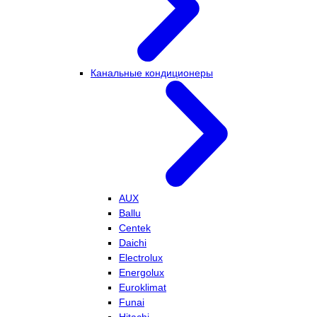
Канальные кондиционеры
AUX
Ballu
Centek
Daichi
Electrolux
Energolux
Euroklimat
Funai