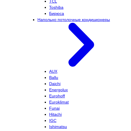
TCL
Toshiba
Бирюса
Напольно потолочные кондиционеры
AUX
Ballu
Daichi
Energolux
Eurohoff
Euroklimat
Funai
Hitachi
IGC
Ishimatsu