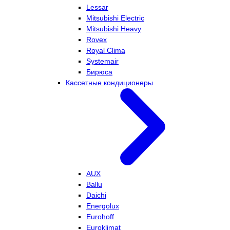
Lessar
Mitsubishi Electric
Mitsubishi Heavy
Rovex
Royal Clima
Systemair
Бирюса
Кассетные кондиционеры
AUX
Ballu
Daichi
Energolux
Eurohoff
Euroklimat