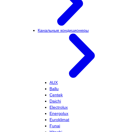
Канальные кондиционеры
AUX
Ballu
Centek
Daichi
Electrolux
Energolux
Euroklimat
Funai