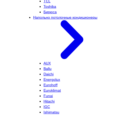
TCL
Toshiba
Бирюса
Напольно потолочные кондиционеры
AUX
Ballu
Daichi
Energolux
Eurohoff
Euroklimat
Funai
Hitachi
IGC
Ishimatsu