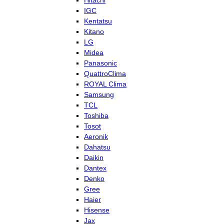
Hitachi
IGC
Kentatsu
Kitano
LG
Midea
Panasonic
QuattroClima
ROYAL Clima
Samsung
TCL
Toshiba
Tosot
Aeronik
Dahatsu
Daikin
Dantex
Denko
Gree
Haier
Hisense
Jax