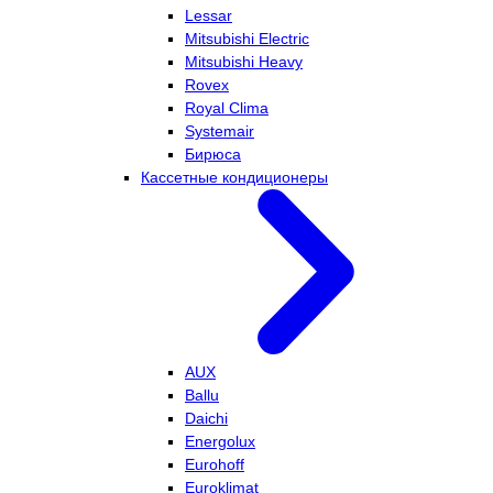
Lessar
Mitsubishi Electric
Mitsubishi Heavy
Rovex
Royal Clima
Systemair
Бирюса
Кассетные кондиционеры
AUX
Ballu
Daichi
Energolux
Eurohoff
Euroklimat