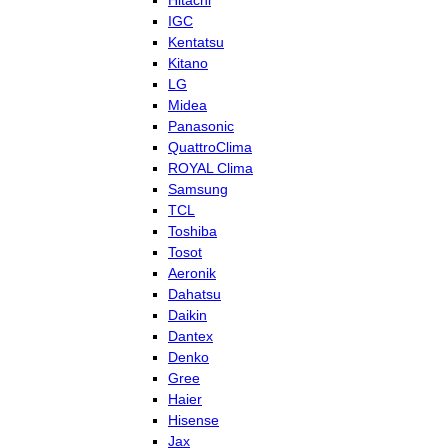
Hitachi
IGC
Kentatsu
Kitano
LG
Midea
Panasonic
QuattroClima
ROYAL Clima
Samsung
TCL
Toshiba
Tosot
Aeronik
Dahatsu
Daikin
Dantex
Denko
Gree
Haier
Hisense
Jax