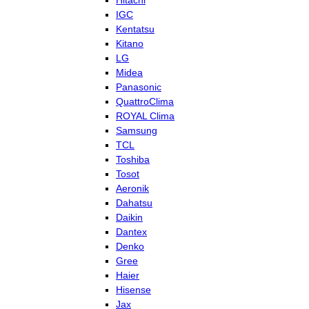
Hitachi
IGC
Kentatsu
Kitano
LG
Midea
Panasonic
QuattroClima
ROYAL Clima
Samsung
TCL
Toshiba
Tosot
Aeronik
Dahatsu
Daikin
Dantex
Denko
Gree
Haier
Hisense
Jax