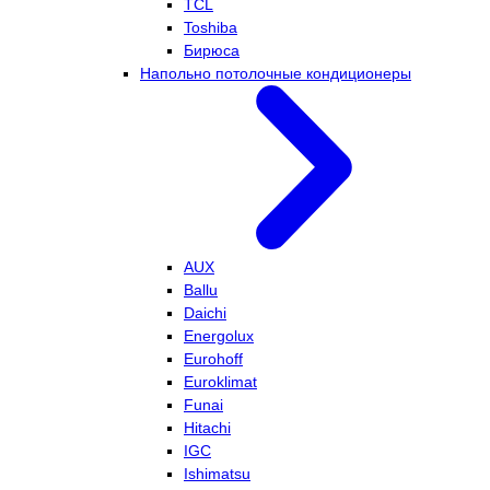
TCL
Toshiba
Бирюса
Напольно потолочные кондиционеры
AUX
Ballu
Daichi
Energolux
Eurohoff
Euroklimat
Funai
Hitachi
IGC
Ishimatsu