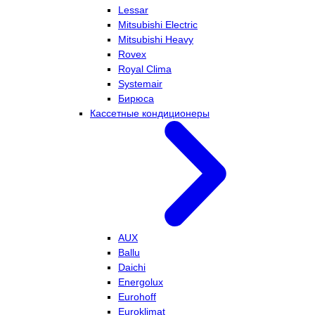
Lessar
Mitsubishi Electric
Mitsubishi Heavy
Rovex
Royal Clima
Systemair
Бирюса
Кассетные кондиционеры
AUX
Ballu
Daichi
Energolux
Eurohoff
Euroklimat