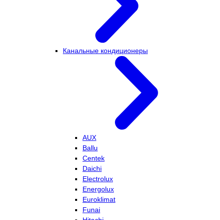
Канальные кондиционеры
AUX
Ballu
Centek
Daichi
Electrolux
Energolux
Euroklimat
Funai