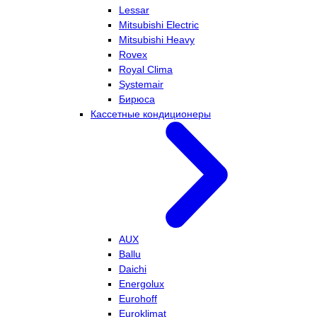
Lessar
Mitsubishi Electric
Mitsubishi Heavy
Rovex
Royal Clima
Systemair
Бирюса
Кассетные кондиционеры
AUX
Ballu
Daichi
Energolux
Eurohoff
Euroklimat