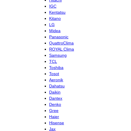
Hitachi
IGC
Kentatsu
Kitano
LG
Midea
Panasonic
QuattroClima
ROYAL Clima
Samsung
TCL
Toshiba
Tosot
Aeronik
Dahatsu
Daikin
Dantex
Denko
Gree
Haier
Hisense
Jax