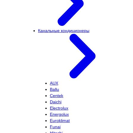
Канальные кондиционеры
AUX
Ballu
Centek
Daichi
Electrolux
Energolux
Euroklimat
Funai