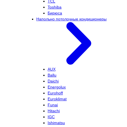
TCL
Toshiba
Бирюса
Напольно потолочные кондиционеры
AUX
Ballu
Daichi
Energolux
Eurohoff
Euroklimat
Funai
Hitachi
IGC
Ishimatsu