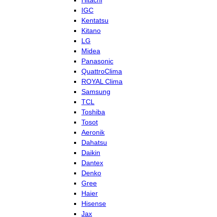
Hitachi
IGC
Kentatsu
Kitano
LG
Midea
Panasonic
QuattroClima
ROYAL Clima
Samsung
TCL
Toshiba
Tosot
Aeronik
Dahatsu
Daikin
Dantex
Denko
Gree
Haier
Hisense
Jax