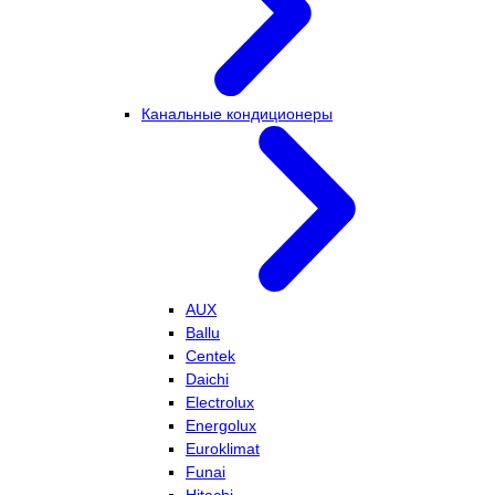
Канальные кондиционеры
AUX
Ballu
Centek
Daichi
Electrolux
Energolux
Euroklimat
Funai