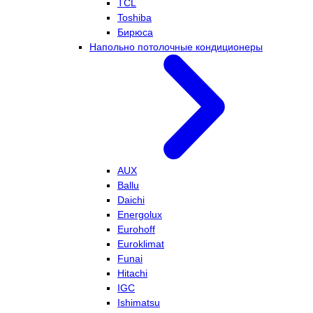
TCL
Toshiba
Бирюса
Напольно потолочные кондиционеры
AUX
Ballu
Daichi
Energolux
Eurohoff
Euroklimat
Funai
Hitachi
IGC
Ishimatsu