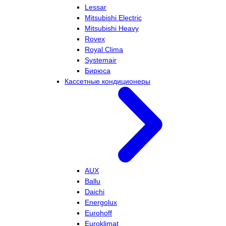
Lessar
Mitsubishi Electric
Mitsubishi Heavy
Rovex
Royal Clima
Systemair
Бирюса
Кассетные кондиционеры
AUX
Ballu
Daichi
Energolux
Eurohoff
Euroklimat