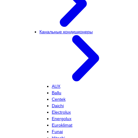
Канальные кондиционеры
AUX
Ballu
Centek
Daichi
Electrolux
Energolux
Euroklimat
Funai