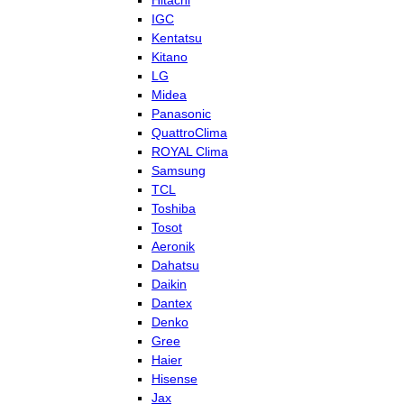
Hitachi
IGC
Kentatsu
Kitano
LG
Midea
Panasonic
QuattroClima
ROYAL Clima
Samsung
TCL
Toshiba
Tosot
Aeronik
Dahatsu
Daikin
Dantex
Denko
Gree
Haier
Hisense
Jax