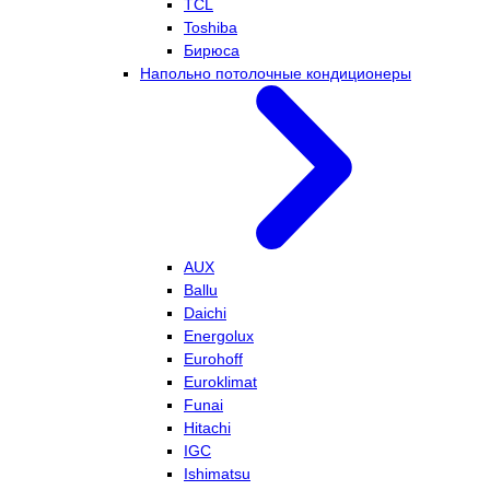
TCL
Toshiba
Бирюса
Напольно потолочные кондиционеры
AUX
Ballu
Daichi
Energolux
Eurohoff
Euroklimat
Funai
Hitachi
IGC
Ishimatsu