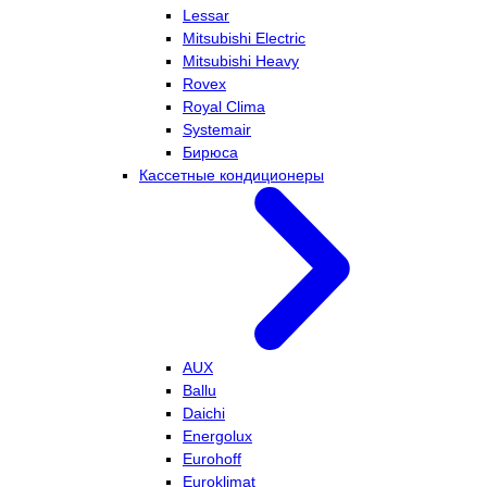
Lessar
Mitsubishi Electric
Mitsubishi Heavy
Rovex
Royal Clima
Systemair
Бирюса
Кассетные кондиционеры
AUX
Ballu
Daichi
Energolux
Eurohoff
Euroklimat